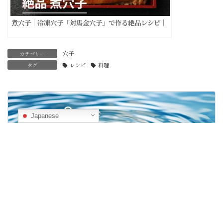
煮穴子｜冷凍穴子「対馬金穴子」で作る絶品レシピ｜
穴子
カテゴリー
タグ
レシピ
料理
前の記事
Japanese
Fill the Ocean with a Single Drop『大海を一滴で埋めよ』｜第十四話『大海ルート』
04/26/2025
次の記事