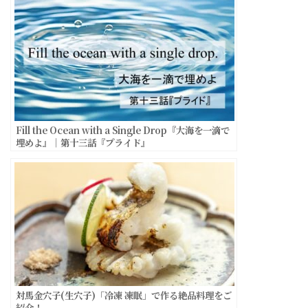
Fill the Ocean with a Single Drop『大海を一滴で
埋めよ』｜第十三話『プライド』
対馬金穴子(生穴子)「冷凍 凍眠」で作る絶品料理をご
紹介！