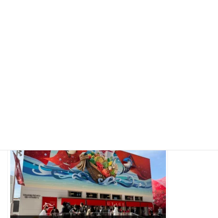
関連記事
Fill the Ocean with a Single Drop『大海を一滴で
埋めよ』｜第十話『24％から10％』