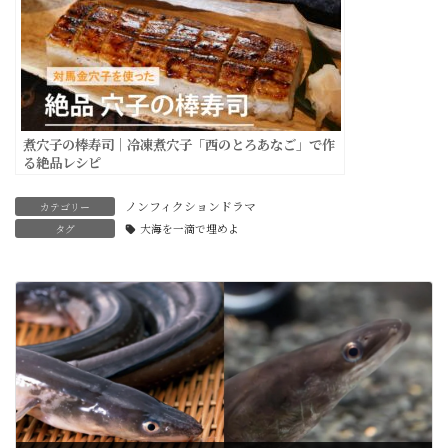
煮穴子の棒寿司｜冷凍煮穴子「西のとろあなご」で作
る絶品レシピ
ノンフィクションドラマ
カテゴリー
タグ
大海を一滴で埋めよ
前の記事