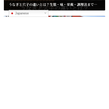
うなぎと穴子の違いとは？生態・味・栄養・調理法まで徹底比較！
04/18/2025
Japanese
次の記事
【期間限定販売】大阪・関西万博「ORAパビリオン」にて、“伝助炙り煮穴子重”を提供開始
04/25/2025
ノンフィクションドラマ
24
世界水準の施設認定
2
対馬水産の目指す世界
4