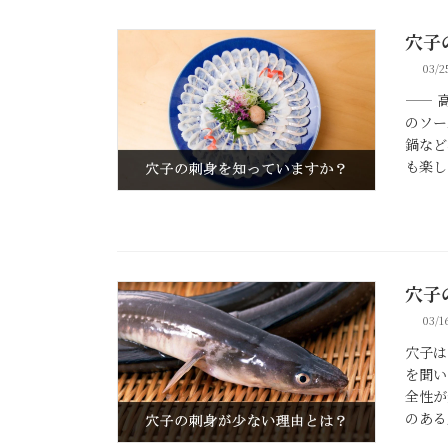
穴子
穴子
03/2
—— 
のソー
鍋など
も楽し
穴子
穴子
03/1
穴子は
を聞い
全性が
のある