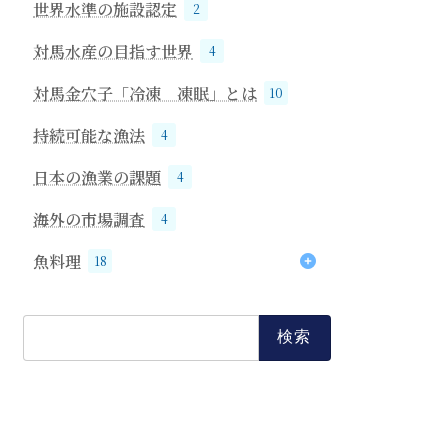
世界水準の施設認定
2
対馬水産の目指す世界
4
対馬金穴子「冷凍 凍眠」とは
10
持続可能な漁法
4
日本の漁業の課題
4
海外の市場調査
4
魚料理
18
穴子
18
検
索: