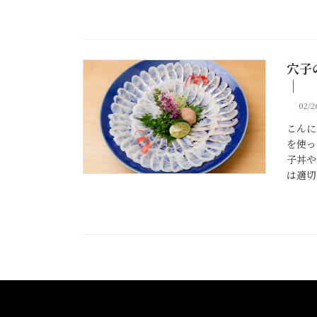
穴子
穴子
｜
02/2
こんに
を使っ
子丼や
は適切