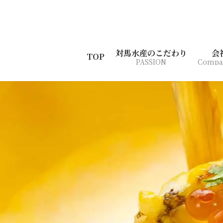
コ
ナ
ン
ビ
テ
ゲ
ン
ー
ツ
シ
対馬水産のこだわり
会
TOP
PASSION
Compan
へ
ョ
ス
ン
キ
に
ッ
移
プ
動