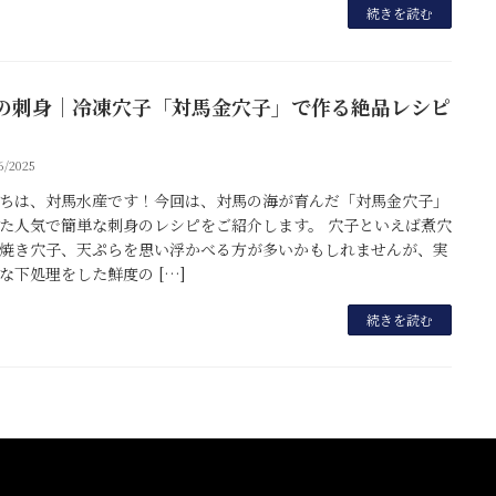
続きを読む
の刺身｜冷凍穴子「対馬金穴子」で作る絶品レシピ
6/2025
ちは、対馬水産です！今回は、対馬の海が育んだ「対馬金穴子」
た人気で簡単な刺身のレシピをご紹介します。 穴子といえば煮穴
焼き穴子、天ぷらを思い浮かべる方が多いかもしれませんが、実
な下処理をした鮮度の […]
続きを読む