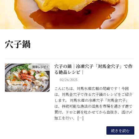
穴子鍋
穴子の鍋｜冷凍穴子「対馬金穴子」で作
穴子
る絶品レシピ｜
02/26/2025
こんにちは、対馬水産広報の尾崎です！今回
は、対馬金穴子で作る穴子鍋のレシピをご紹介
します。 対馬水産の冷凍穴子「対馬金穴子」
は、持続可能な漁法の活魚を市場を通さず港で
買付、ドロと餌を吐かせてから血抜き、活け〆
加工を行い、 […]
続きを読む