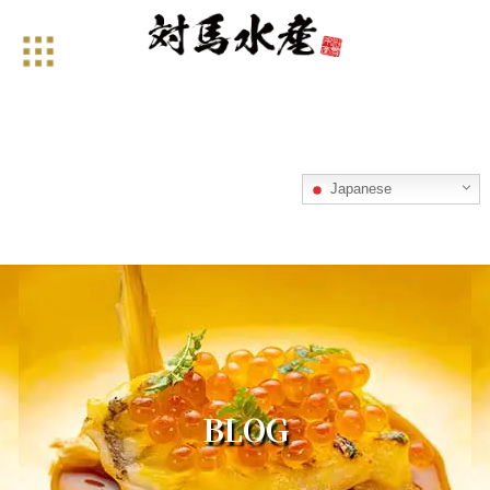
コ
ナ
ン
ビ
テ
ゲ
ン
ー
ツ
シ
へ
ョ
ス
ン
キ
に
ッ
移
Japanese
プ
動
BLOG