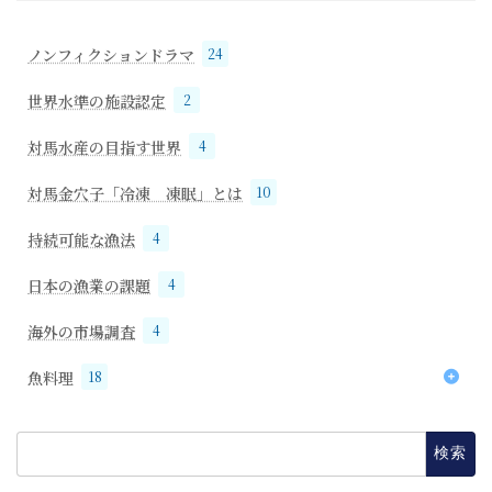
ノンフィクションドラマ
24
世界水準の施設認定
2
対馬水産の目指す世界
4
対馬金穴子「冷凍 凍眠」とは
10
持続可能な漁法
4
日本の漁業の課題
4
海外の市場調査
4
魚料理
18
18
穴子
検
索: