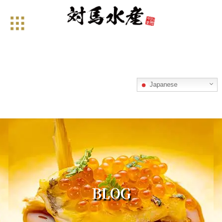
コ
ナ
ン
ビ
テ
ゲ
ン
ー
ツ
シ
へ
ョ
ス
ン
キ
に
ッ
移
Japanese
プ
動
BLOG