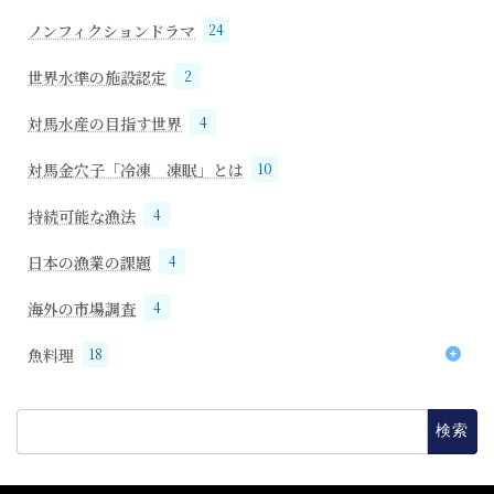
ノンフィクションドラマ
24
世界水準の施設認定
2
対馬水産の目指す世界
4
対馬金穴子「冷凍 凍眠」とは
10
持続可能な漁法
4
日本の漁業の課題
4
海外の市場調査
4
魚料理
18
18
穴子
検
索: