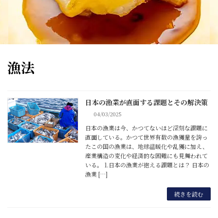
漁法
日本の漁業が直面する課題とその解決策
日本の漁業の課題
04/03/2025
日本の漁業は今、かつてないほど深刻な課題に
直面している。かつて世界有数の漁獲量を誇っ
たこの国の漁業は、地球温暖化や乱獲に加え、
産業構造の変化や経済的な困難にも見舞われて
いる。 1.日本の漁業が抱える課題とは？ 日本の
漁業 […]
続きを読む