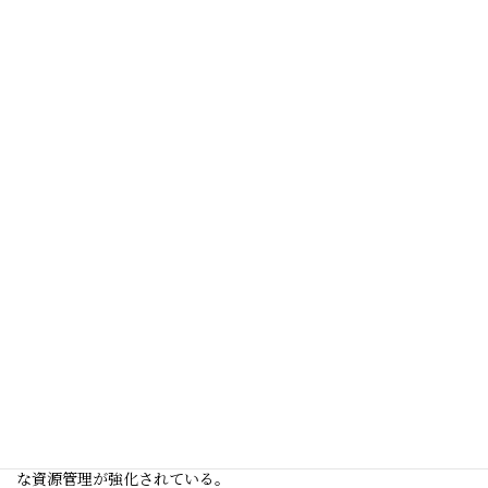
レッドリストには、私たちの食生活に深く関わる
商業的に重要な
魚種
も多数掲載されています。
例としては、以下の魚があげられます。
・ニホンウナギ（
Anguilla japonica
）
【カテゴリー】EN（絶滅危惧IB類）
→ 長年の過剰漁獲、河川改修による生息環境の悪化、産卵海域
の特定困難などが原因。
・クロマグロ（
Thunnus thynnus
）
【カテゴリー】VU（絶滅危惧II類）
→ 世界的に需要が高く、乱獲による個体数減少が深刻。国際的
な資源管理が強化されている。