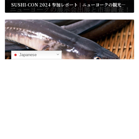
SUSHI-CON 2024 参加レポート｜ニューヨークの観光名所と日本食のトレンド調査
04/04/2025
次の記事
Japanese
穴子の仕入れは、実はとても難しい
04/04/2025
ノンフィクションドラマ
24
世界水準の施設認定
2
対馬水産の目指す世界
4