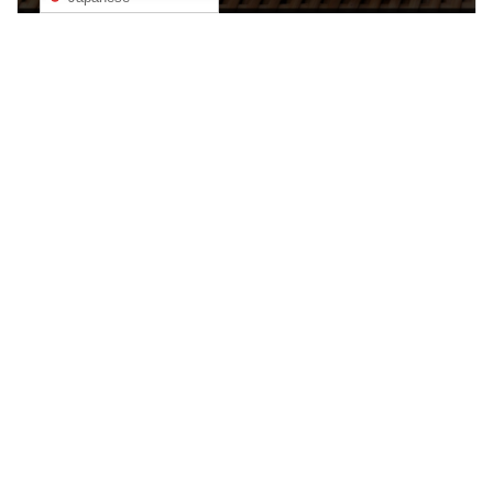
穴子の仕入れは、実はとても難しい
04/04/2025
次の記事
Fill the Ocean with a Single Drop『大海を一滴で埋めよ』｜第七話『大阪万博』
04/07/2025
ノンフィクションドラマ
24
世界水準の施設認定
2
対馬水産の目指す世界
4