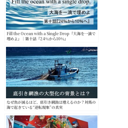
Fill the Ocean with a Single Drop『大海を一滴で
埋めよ』｜第十話『24％から10％』
なぜ魚が減るほど、底引き網漁は増えるのか？――対馬の
海で起きている“逆転現象”の真実