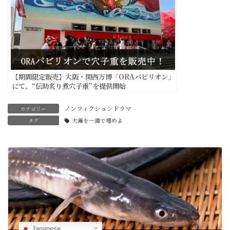
【期間限定販売】大阪・関西万博「ORAパビリオン」
にて、“伝助炙り煮穴子重”を提供開始
ノンフィクションドラマ
カテゴリー
タグ
大海を一滴で埋めよ
前の記事
Japanese