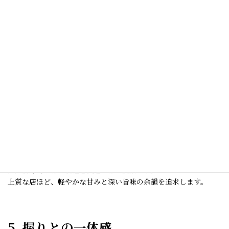
煮穴子は火加減ひとつで食感も香りも変わる繊細な魚。
煮すぎれば身が締まり、煮足りなければ生臭さが残ります。
醤油、砂糖、みりん、出汁——その配合は店ごとの哲学であり、
江戸前寿司の味の個性を決定づける要素です。
上質な店ほど、軽やかな甘みと深い旨味の余韻を追求します。
5. 握りとの一体感