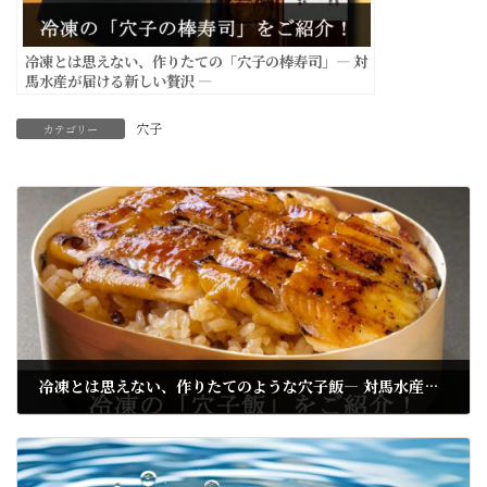
冷凍とは思えない、作りたての「穴子の棒寿司」― 対
馬水産が届ける新しい贅沢 ―
穴子
カテゴリー
前の記事
冷凍とは思えない、作りたてのような穴子飯― 対馬水産が届ける新しい贅沢 ―
08/16/2025
次の記事