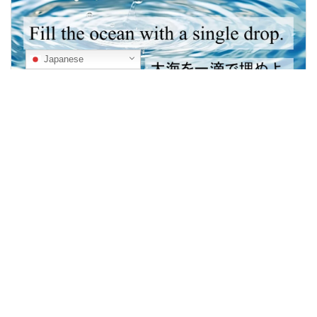
Japanese
Fill the Ocean with a Single Drop『大海を一滴で埋めよ』｜第二十四話『混合食品』
08/28/2025
ノンフィクションドラマ
24
世界水準の施設認定
2
対馬水産の目指す世界
4
対馬金穴子「冷凍 凍眠」とは
10
持続可能な漁法
4
日本の漁業の課題
4